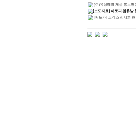
(주)유성테크 제품 홍보영
[보도자료] 아토피.암유발 
[황토가] 코엑스 전시회 