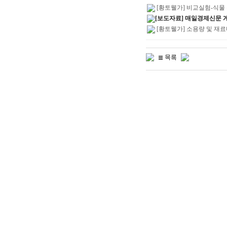
[황토웰가] 비교실험-식물
[보도자료] 매일경제신문 
[황토웰가] 소용량 및 재료