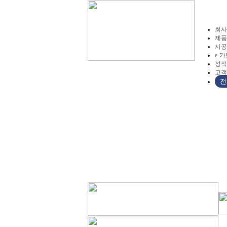
회사
제품
시공
e-
성적
고객
전