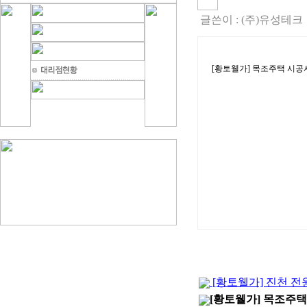
글쓴이 :
(주)유성테크
[황토웰가] 목조주택 시공
[황토웰가] 진천 
[황토웰가] 목조주