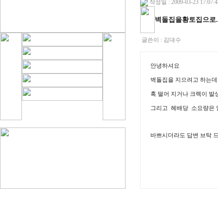
작성일 : 2009-03-23 17:07:4
벽돌집을황토집으로..
글쓴이 :
김대수
안녕하셔요
벽돌집을 지으려고 하는데
혹 떨어 지거나 크렉이 발
그리고 헤배당 소요량은 
바쁘시더라도 답변 브탁 