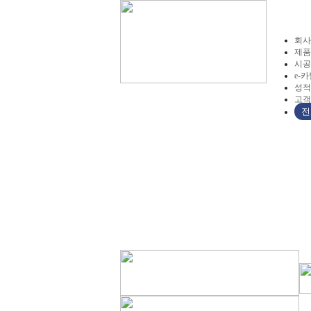
회사
제품
시공
e-
성적
고객
전