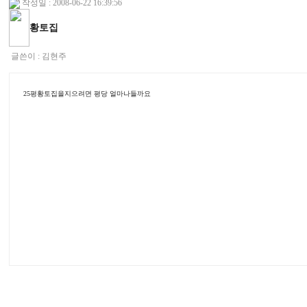
작성일 : 2008-06-22 16:39:56
황토집
글쓴이 :
김현주
25평황토집을지으려면 평당 얼마나들까요