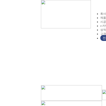
회사
제품
시공
e-
성적
고객
전